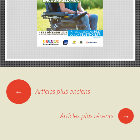
Navigation
←
Articles plus anciens
des
→
Articles plus récents
articles