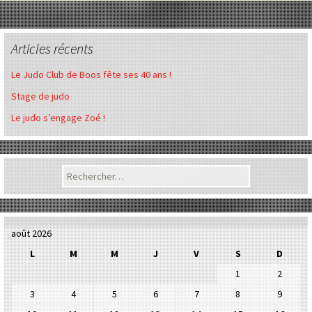
Articles récents
Le Judo Club de Boos fête ses 40 ans !
Stage de judo
Le judo s’engage Zoé !
Rechercher :
août 2026
L
M
M
J
V
S
D
1
2
3
4
5
6
7
8
9