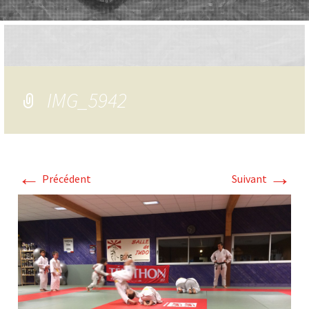
IMG_5942
←
→
Précédent
Suivant