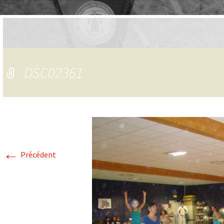
DSC02361
←
Précédent