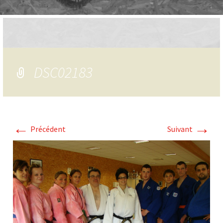
DSC02183
←
→
Précédent
Suivant