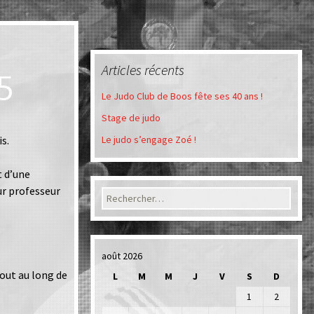
Articles récents
5
Le Judo Club de Boos fête ses 40 ans !
Stage de judo
is.
Le judo s’engage Zoé !
t d’une
ur professeur
Rechercher :
août 2026
out au long de
L
M
M
J
V
S
D
1
2