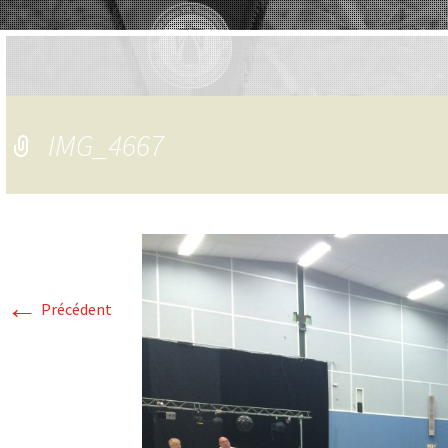
IMG_4667
←
Précédent