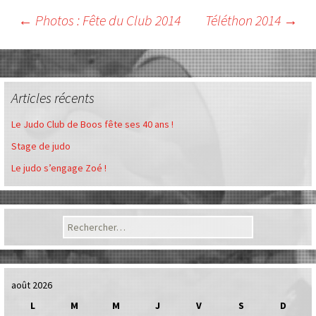
Navigation
←
Photos : Fête du Club 2014
Téléthon 2014
→
des
Articles récents
articles
Le Judo Club de Boos fête ses 40 ans !
Stage de judo
Le judo s’engage Zoé !
Rechercher :
août 2026
L
M
M
J
V
S
D