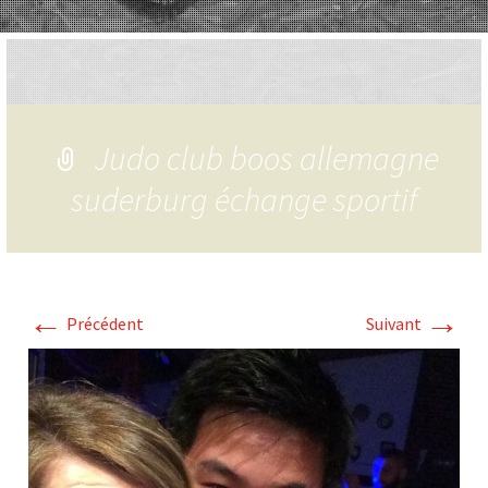
Judo club boos allemagne
suderburg échange sportif
←
→
Précédent
Suivant