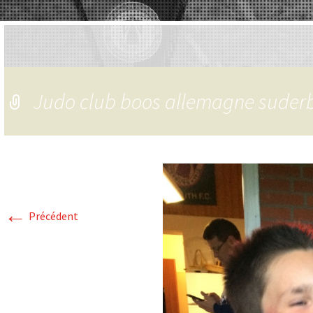
Judo club boos allemagne suderb
←
Précédent