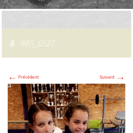
IMG_6527
←
→
Précédent
Suivant