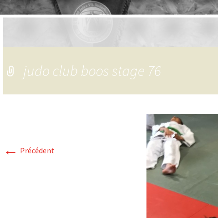
judo club boos stage 76
←
Précédent