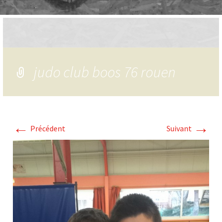
judo club boos 76 rouen
←
→
Précédent
Suivant