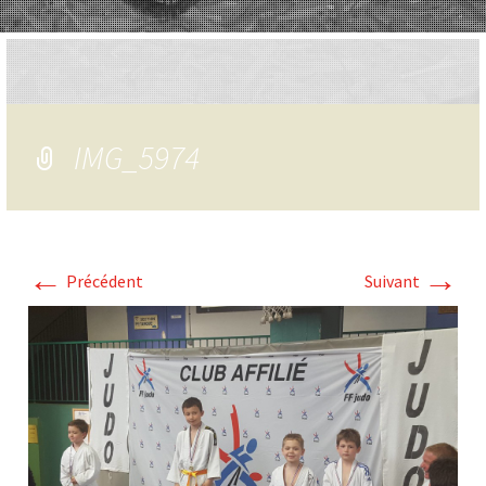
IMG_5974
←
→
Précédent
Suivant