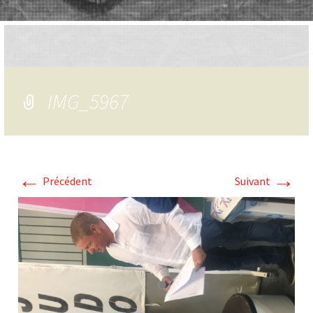
IMG_5967
←
→
Précédent
Suivant