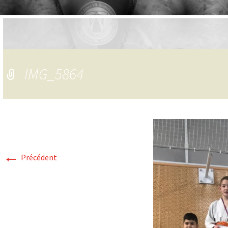
IMG_5864
←
Précédent