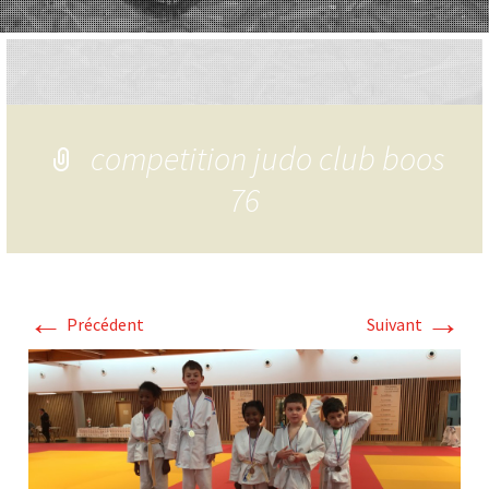
competition judo club boos
76
←
→
Précédent
Suivant