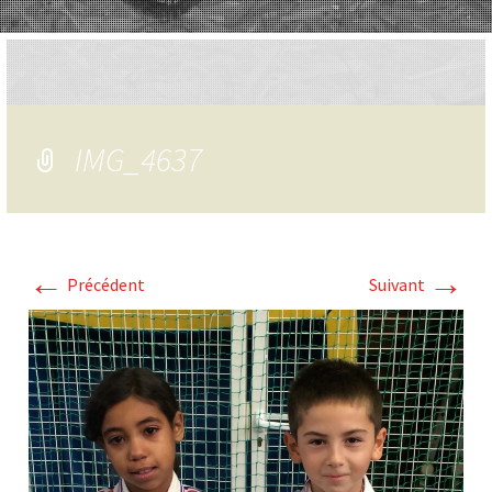
IMG_4637
←
→
Précédent
Suivant