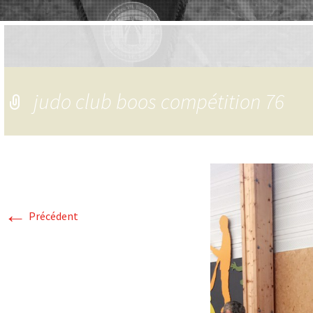
judo club boos compétition 76
←
Précédent