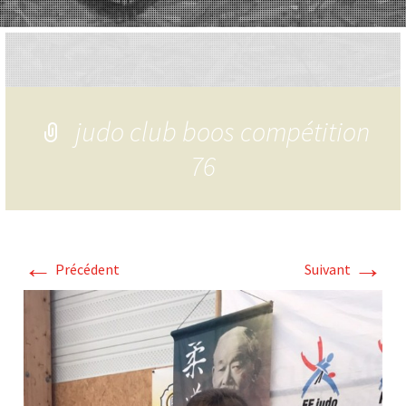
judo club boos compétition
76
←
→
Précédent
Suivant