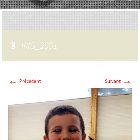
IMG_2951
←
→
Précédent
Suivant