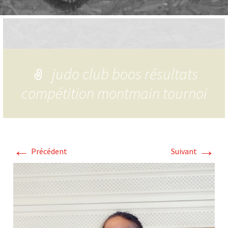
judo club boos résultats
compétition montmain tournoi
←
→
Précédent
Suivant