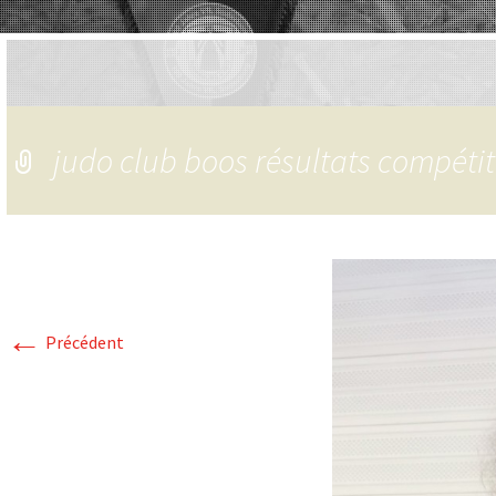
judo club boos résultats compéti
←
Précédent