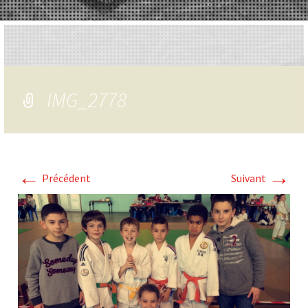
IMG_2778
←
→
Précédent
Suivant