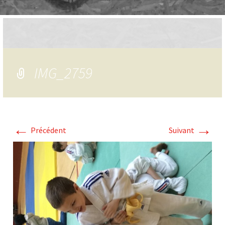
IMG_2759
←
→
Précédent
Suivant