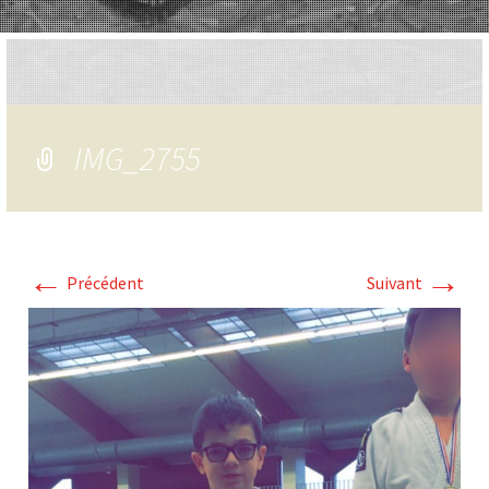
IMG_2755
←
→
Précédent
Suivant