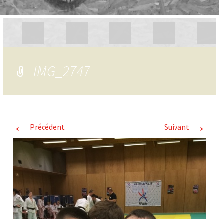
IMG_2747
←
→
Précédent
Suivant