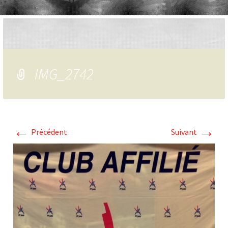
IMG_2742
←
→
Précédent
Suivant