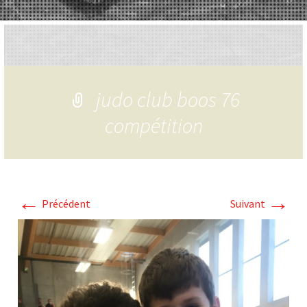
judo club boos 76
compétition
←
→
Précédent
Suivant