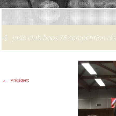
judo club boos 76 compétition rés
←
Précédent