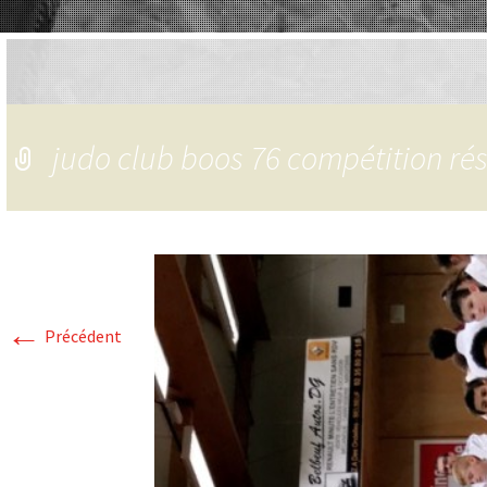
judo club boos 76 compétition rés
←
Précédent