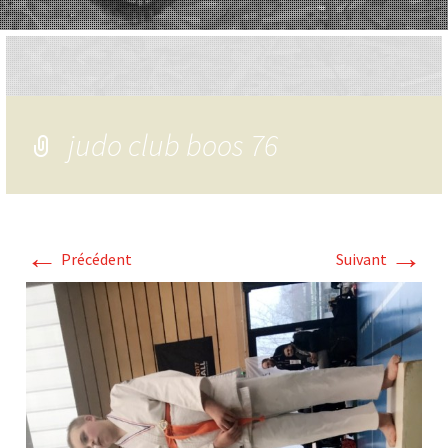
judo club boos 76
←
→
Précédent
Suivant