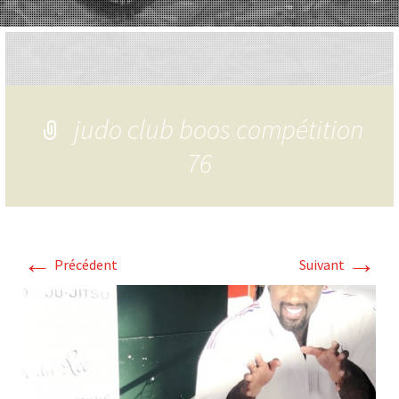
judo club boos compétition
76
←
→
Précédent
Suivant