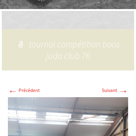
tournoi compétition boos
judo club 76
←
→
Précédent
Suivant