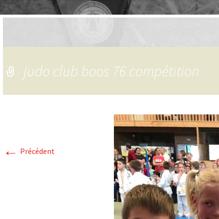
judo club boos 76 compétition
←
Précédent