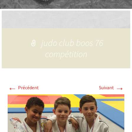
judo club boos 76
compétition
←
→
Précédent
Suivant