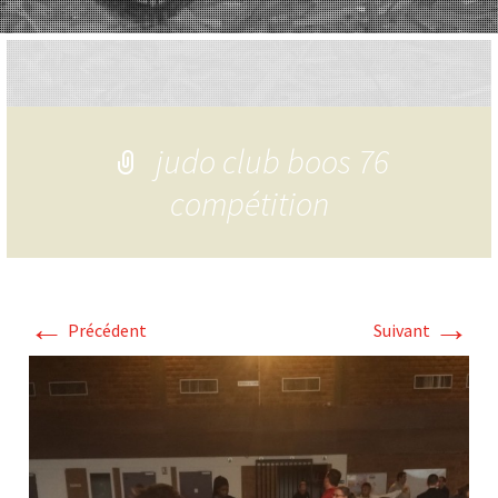
judo club boos 76
compétition
←
→
Précédent
Suivant