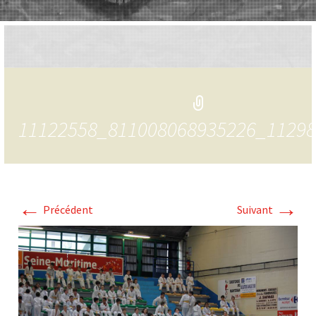
11122558_811008068935226_1129
←
→
Précédent
Suivant