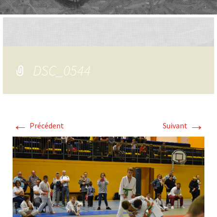
DSC_0544
←
→
Précédent
Suivant