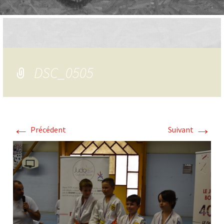
DSC_0505
←
→
Précédent
Suivant