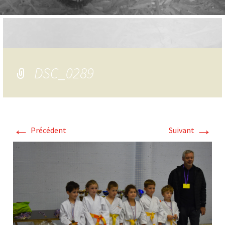
DSC_0289
←
→
Précédent
Suivant