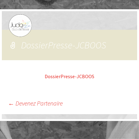
DossierPresse-JCBOOS
DossierPresse-JCBOOS
Navigation
←
Devenez Partenaire
des