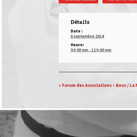
Détails
Date :
6 septembre 2014
Heure:
9 h 00 min - 12 h 00 min
Navigation
«
Forum des Associations – Boos / La 
Evénément